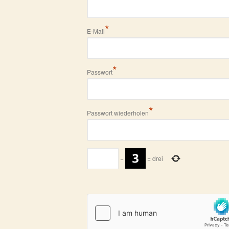
*
E-Mail
*
Passwort
*
Passwort wiederholen
−
=
drei